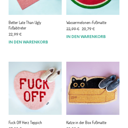
Better Late Than Ugly
Wassermelonen-Fußmatte
Fußabtreter
Ursprünglicher
Aktueller
22,99
€
20,79
€
Preis
Preis
22,99
€
IN DEN WARENKORB
war:
ist:
IN DEN WARENKORB
22,99 €
20,79 €.
Fuck Off Herz Teppich
Katze in der Box Fußmatte