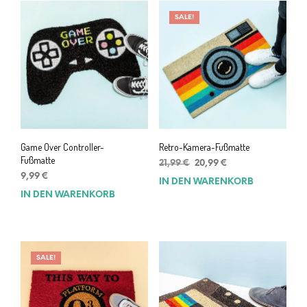
SALE!
Game Over Controller-
Retro-Kamera-Fußmatte
Fußmatte
Ursprünglicher
Aktueller
21,99
€
20,99
€
Preis
Preis
9,99
€
IN DEN WARENKORB
war:
ist:
IN DEN WARENKORB
21,99 €
20,99 €.
SALE!