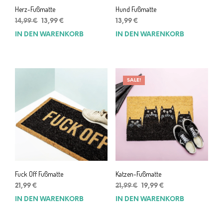
Herz-Fußmatte
Hund Fußmatte
Ursprünglicher
Aktueller
14,99
€
13,99
€
13,99
€
Preis
Preis
IN DEN WARENKORB
IN DEN WARENKORB
war:
ist:
14,99 €
13,99 €.
SALE!
Fuck Off Fußmatte
Katzen-Fußmatte
Ursprünglicher
Aktueller
21,99
€
21,99
€
19,99
€
Preis
Preis
IN DEN WARENKORB
IN DEN WARENKORB
war:
ist:
21,99 €
19,99 €.