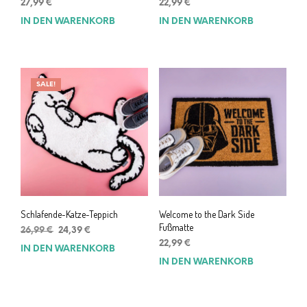
27,99
€
22,99
€
IN DEN WARENKORB
IN DEN WARENKORB
SALE!
Schlafende-Katze-Teppich
Welcome to the Dark Side
Fußmatte
Ursprünglicher
Aktueller
26,99
€
24,39
€
Preis
Preis
22,99
€
IN DEN WARENKORB
war:
ist:
IN DEN WARENKORB
26,99 €
24,39 €.