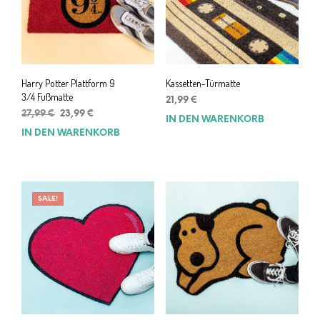
Harry Potter Plattform 9
Kassetten-Türmatte
3/4 Fußmatte
21,99
€
Ursprünglicher
Aktueller
27,99
€
23,99
€
IN DEN WARENKORB
Preis
Preis
IN DEN WARENKORB
war:
ist:
27,99 €
23,99 €.
SALE!