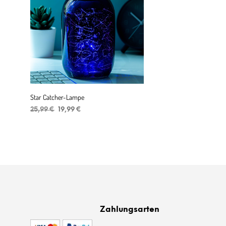
Star Catcher-Lampe
Ursprünglicher
Aktueller
25,99
€
19,99
€
Preis
Preis
IN DEN WARENKORB
war:
ist:
25,99 €
19,99 €.
Zahlungsarten