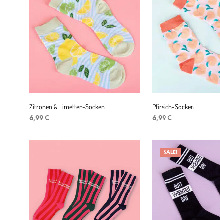
Zitronen & Limetten-Socken
Pfirsich-Socken
6,99
€
6,99
€
IN DEN WARENKORB
IN DEN WARENKORB
SALE!