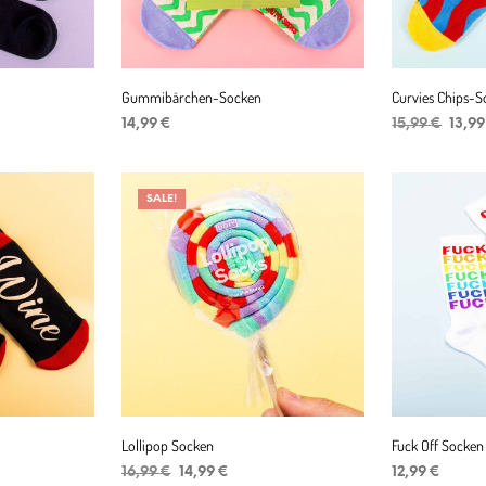
Gummibärchen-Socken
Curvies Chips-
r
ler
Urspr
14,99
€
15,99
€
13,9
Preis
IN DEN WARENKORB
IN DEN WAR
war:
15,99
SALE!
Lollipop Socken
Fuck Off Socke
r
er
Ursprünglicher
Aktueller
16,99
€
14,99
€
12,99
€