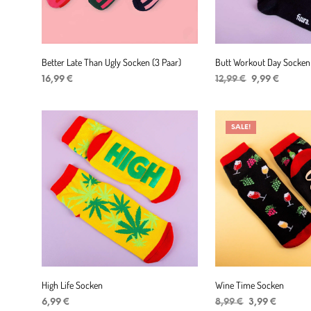
Better Late Than Ugly Socken (3 Paar)
Butt Workout Day Socken
Ursprüngliche
Aktuel
16,99
€
12,99
€
9,99
€
Preis
Preis
IN DEN WARENKORB
IN DEN WARENKORB
war:
ist:
12,99 €
9,99 €.
SALE!
High Life Socken
Wine Time Socken
Ursprüngliche
Aktuell
6,99
€
8,99
€
3,99
€