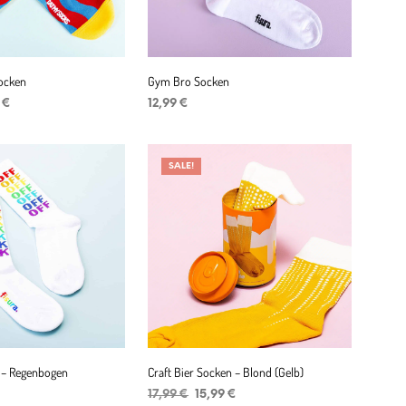
Socken
Gym Bro Socken
ünglicher
Aktueller
9
€
12,99
€
Preis
ENKORB
IN DEN WARENKORB
ist:
 €
13,99 €.
SALE!
n – Regenbogen
Craft Bier Socken – Blond (Gelb)
Ursprünglicher
Aktueller
17,99
€
15,99
€