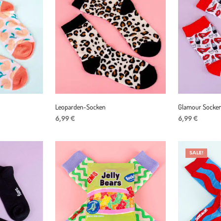
Leoparden-Socken
Glamour Socke
6,99
€
6,99
€
IN DEN WARENKORB
IN DEN WAR
SALE!