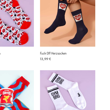
n
Fuck Off Herzsocken
13,99
€
ENKORB
IN DEN WARENKORB