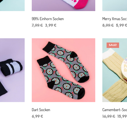
99% Einhorn Socken
Merry Xmas Soc
Ursprünglicher
Aktueller
Ursprü
7,99
€
3,99
€
8,99
€
5,99
Preis
Preis
Preis
IN DEN WARENKORB
IN DEN WAR
war:
ist:
war:
7,99 €
3,99 €.
8,99 €
SALE!
Dart Socken
Camembert-So
r
er
Urspr
6,99
€
16,99
€
15,9
Preis
IN DEN WARENKORB
IN DEN WAR