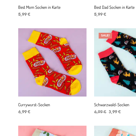
Best Mom Socken in Karte
Best Dad Socken in Karte
5,99
€
5,99
€
IN DEN WARENKORB
IN DEN WARENKORB
SALE!
Currywurst-Socken
Schwarzwald-Socken
Ursprüngliche
Aktuell
6,99
€
6,99
€
3,99
€
Preis
Preis
IN DEN WARENKORB
IN DEN WARENKORB
war:
ist:
6,99 €
3,99 €.