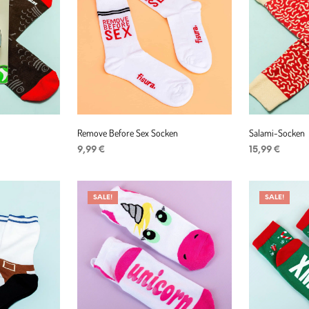
Remove Before Sex Socken
Salami-Socken
9,99
€
15,99
€
IN DEN WARENKORB
Niet op voorra
SALE!
SALE!