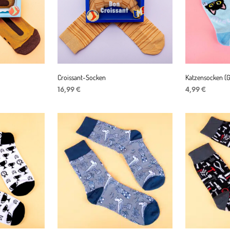
Croissant-Socken
Katzensocken (
r
ler
16,99
€
4,99
€
IN DEN WARENKORB
IN DEN WAR
€.