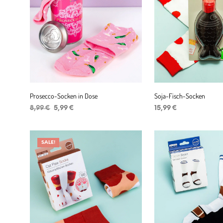
Prosecco-Socken in Dose
Soja-Fisch-Socken
Ursprünglicher
Aktueller
8,99
€
5,99
€
15,99
€
Preis
Preis
IN DEN WARENKORB
IN DEN WARENKORB
war:
ist:
8,99 €
5,99 €.
SALE!