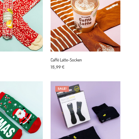
Caffè Latte-Socken
15,99
€
ad
IN DEN WARENKORB
SALE!