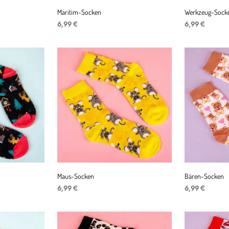
Maritim-Socken
Werkzeug-Sock
6,99
€
6,99
€
IN DEN WARENKORB
IN DEN WAR
Maus-Socken
Bären-Socken
r
er
6,99
€
6,99
€
IN DEN WARENKORB
IN DEN WAR