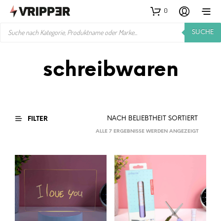
0
PRODUCTS
SUCHE
SEARCH
schreibwaren
FILTER
NACH
ALLE 7 ERGEBNISSE WERDEN ANGEZEIGT
BELIEBTH
SORTIER