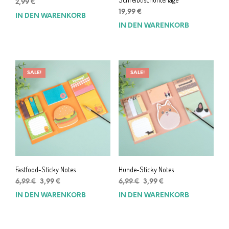
2,99
€
19,99
€
IN DEN WARENKORB
IN DEN WARENKORB
SALE!
SALE!
Fastfood-Sticky Notes
Hunde-Sticky Notes
Ursprünglicher
Aktueller
Ursprünglicher
Aktueller
6,99
€
3,99
€
6,99
€
3,99
€
Preis
Preis
Preis
Preis
IN DEN WARENKORB
IN DEN WARENKORB
war:
ist:
war:
ist:
6,99 €
3,99 €.
6,99 €
3,99 €.