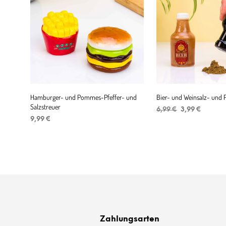
Hamburger- und Pommes-Pfeffer- und
Bier- und Weinsalz- und P
Salzstreuer
Ursprüngliche
Aktuell
6,99
€
3,99
€
Preis
Preis
9,99
€
IN DEN WARENKORB
war:
ist:
IN DEN WARENKORB
6,99 €
3,99 €.
Zahlungsarten