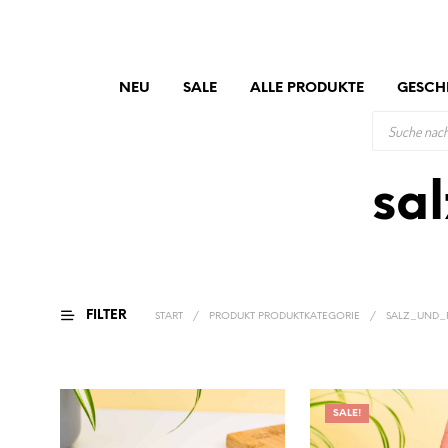
NEU
SALE
ALLE PRODUKTE
GESCH
PRODUCTS
SEARCH
sa
FILTER
START
/
PRODUKT PRODUKTKATEGORIE
/
SALZ_UND_P
SALE!