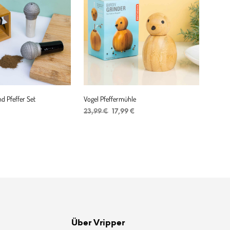
d Pfeffer Set
Vogel Pfeffermühle
Ursprünglicher
Aktueller
23,99
€
17,99
€
Preis
Preis
ENKORB
IN DEN WARENKORB
war:
ist:
23,99 €
17,99 €.
Über Vripper