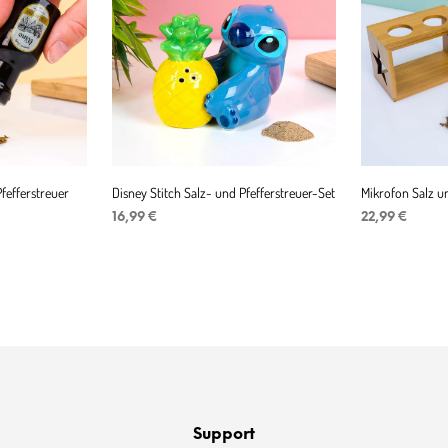
fefferstreuer
Disney Stitch Salz- und Pfefferstreuer-Set
Mikrofon Salz un
r
er
16,99
€
22,99
€
IN DEN WARENKORB
IN DEN WAR
Support