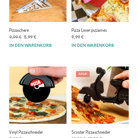
Pizzaschere
Pizza Lover pizzames
Ursprünglicher
Aktueller
9,99
€
5,99
€
9,99
€
Preis
Preis
IN DEN WARENKORB
IN DEN WARENKORB
war:
ist:
9,99 €
5,99 €.
SALE!
Vinyl Pizzaschneider
Scooter Pizzaschneider