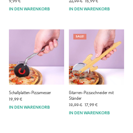
Ursprünglicher
Aktueller
9,99
€
22,99
€
15,99
€
Preis
Preis
IN DEN WARENKORB
IN DEN WARENKORB
war:
ist:
22,99 €
15,99 €.
SALE!
Schallplatten-Pizzamesser
Gitarren-Pizzaschneider mit
Ständer
19,99
€
Ursprünglicher
Aktueller
19,99
€
17,99
€
IN DEN WARENKORB
Preis
Preis
IN DEN WARENKORB
war:
ist:
19,99 €
17,99 €.