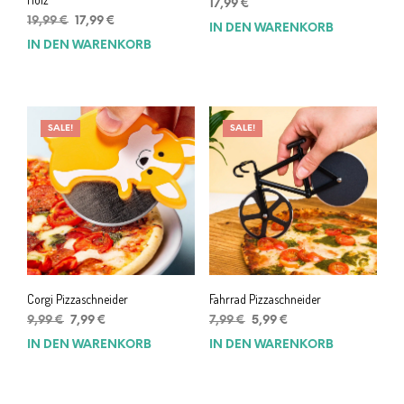
17,99
€
Ursprünglicher
Aktueller
19,99
€
17,99
€
IN DEN WARENKORB
Preis
Preis
IN DEN WARENKORB
war:
ist:
19,99 €
17,99 €.
SALE!
SALE!
Corgi Pizzaschneider
Fahrrad Pizzaschneider
Ursprünglicher
Aktueller
Ursprünglicher
Aktueller
9,99
€
7,99
€
7,99
€
5,99
€
Preis
Preis
Preis
Preis
IN DEN WARENKORB
IN DEN WARENKORB
war:
ist:
war:
ist:
9,99 €
7,99 €.
7,99 €
5,99 €.