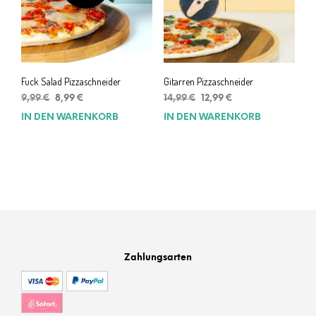
Fuck Salad Pizzaschneider
Gitarren Pizzaschneider
Ursprünglicher
Aktueller
Ursprünglicher
Aktueller
9,99
€
8,99
€
14,99
€
12,99
€
Preis
Preis
Preis
Preis
IN DEN WARENKORB
IN DEN WARENKORB
war:
ist:
war:
ist:
9,99 €
8,99 €.
14,99 €
12,99 €.
Zahlungsarten