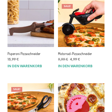
SALE!
Puperoni Pizzaschneider
Motorrad-Pizzaschneider
Ursprünglicher
Aktueller
15,99
€
9,99
€
4,99
€
Preis
Preis
IN DEN WARENKORB
IN DEN WARENKORB
war:
ist:
9,99 €
4,99 €.
SALE!