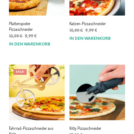
Plattenspieler
Katzen-Pizzaschneider
Pizzaschneider
Ursprünglicher
Aktueller
10,99
€
9,99
€
Ursprünglicher
Aktueller
Preis
Preis
10,99
€
5,99
€
IN DEN WARENKORB
Preis
Preis
war:
ist:
IN DEN WARENKORB
war:
ist:
10,99 €
9,99 €.
10,99 €
5,99 €.
SALE!
Fahrrad-Pizzaschneider aus
Kitty Pizzaschneider
Holz