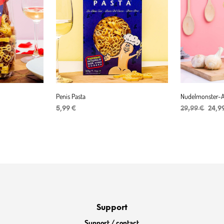
Penis Pasta
Nudelmonster-A
Urspr
5,99
€
29,99
€
24,9
Preis
IN DEN WARENKORB
IN DEN WAR
war:
29,99
Support
Support / contact