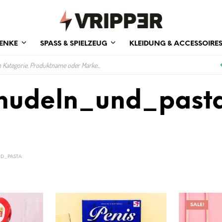
ENKE
SPASS & SPIELZEUG
KLEIDUNG & ACCESSOIRE
nudeln_und_past
D_PASTA
SALE!