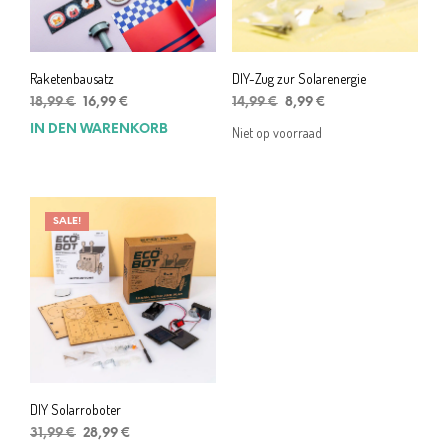
Raketenbausatz
DIY-Zug zur Solarenergie
Ursprünglicher
Aktueller
Ursprünglicher
Aktueller
18,99
€
16,99
€
14,99
€
8,99
€
Preis
Preis
Preis
Preis
IN DEN WARENKORB
Niet op voorraad
war:
ist:
war:
ist:
18,99 €
16,99 €.
14,99 €
8,99 €.
SALE!
DIY Solarroboter
Ursprünglicher
Aktueller
31,99
€
28,99
€