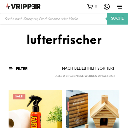
0
PRODUCTS
SUCHE
SEARCH
lufterfrischer
FILTER
NACH
ALLE 2 ERGEBNISSE WERDEN ANGEZEIGT
BELIEBTH
SORTIER
SALE!