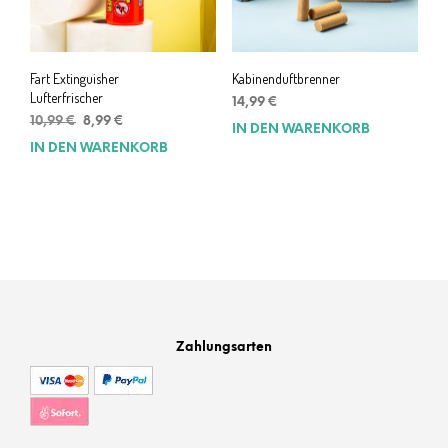
Fart Extinguisher
Kabinenduftbrenner
Lufterfrischer
14,99
€
Ursprünglicher
Aktueller
10,99
€
8,99
€
IN DEN WARENKORB
Preis
Preis
IN DEN WARENKORB
war:
ist:
10,99 €
8,99 €.
Zahlungsarten