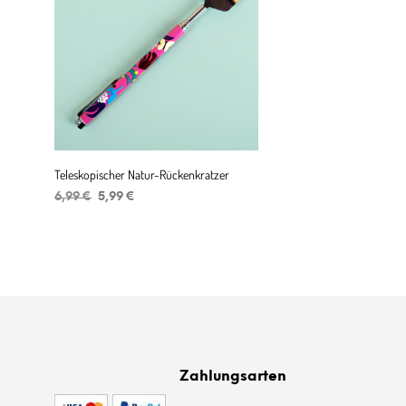
Teleskopischer Natur-Rückenkratzer
Ursprünglicher
Aktueller
6,99
€
5,99
€
Preis
Preis
IN DEN WARENKORB
war:
ist:
6,99 €
5,99 €.
Zahlungsarten