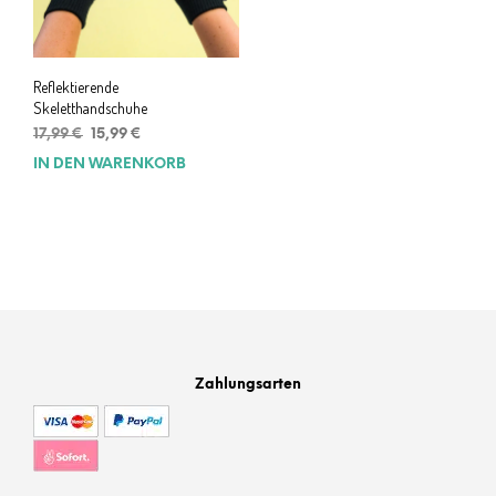
Reflektierende
Skeletthandschuhe
Ursprünglicher
Aktueller
17,99
€
15,99
€
Preis
Preis
IN DEN WARENKORB
war:
ist:
17,99 €
15,99 €.
Zahlungsarten