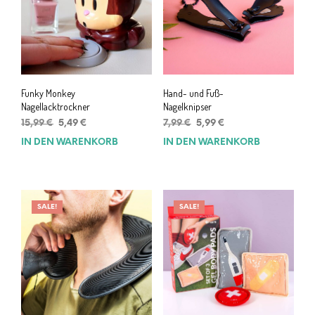
Funky Monkey
Hand- und Fuß-
Nagellacktrockner
Nagelknipser
Ursprünglicher
Aktueller
Ursprünglicher
Aktueller
15,99
€
5,49
€
7,99
€
5,99
€
Preis
Preis
Preis
Preis
IN DEN WARENKORB
IN DEN WARENKORB
war:
ist:
war:
ist:
15,99 €
5,49 €.
7,99 €
5,99 €.
SALE!
SALE!