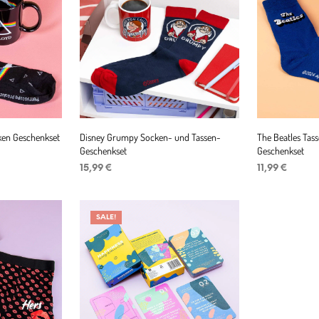
ken Geschenkset
Disney Grumpy Socken- und Tassen-
The Beatles Tas
Geschenkset
Geschenkset
15,99
€
11,99
€
IN DEN WARENKORB
IN DEN WAR
SALE!