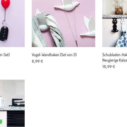
er-Set)
Vogel-Wandhaken (Set von 3)
Schubladen-Hake
Neugierige Katz
8,99
€
15,99
€
IN DEN WARENKORB
IN DEN WAR