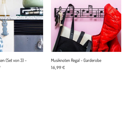
n (Set von 3) –
Musiknoten Regal – Garderobe
e
16,99
€
IN DEN WARENKORB
ENKORB