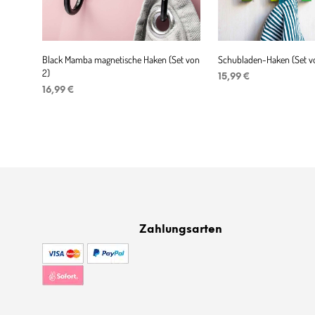
Black Mamba magnetische Haken (Set von
Schubladen-Haken (Set vo
2)
15,99
€
16,99
€
IN DEN WARENKORB
IN DEN WARENKORB
Zahlungsarten