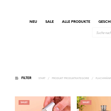
NEU
SALE
ALLE PRODUKTE
GESCH
PRODUCTS
SEARCH
FILTER
START
/
PRODUKT PRODUKTKATEGORIE
/
FLACHMÄN
SALE!
SALE!