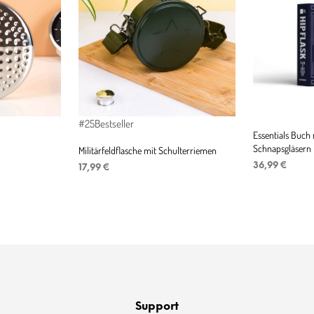
#25
Bestseller
Essentials Buch
Schnapsgläsern
Militärfeldflasche mit Schulterriemen
r
ler
36,99
€
17,99
€
IN DEN WAR
IN DEN WARENKORB
€.
Support