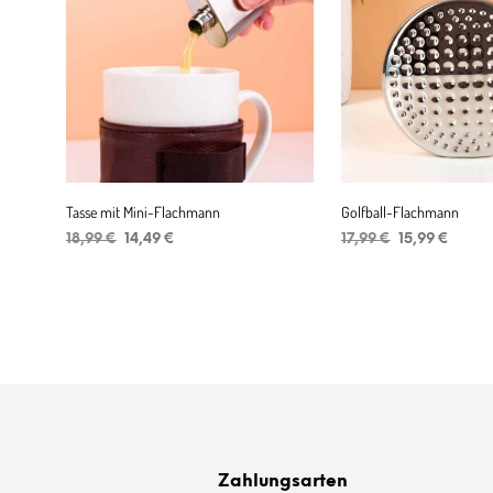
Tasse mit Mini-Flachmann
Golfball-Flachmann
Ursprünglicher
Aktueller
Ursprüngliche
Aktuel
18,99
€
14,49
€
17,99
€
15,99
€
Preis
Preis
Preis
Preis
IN DEN WARENKORB
IN DEN WARENKORB
war:
ist:
war:
ist:
18,99 €
14,49 €.
17,99 €
15,99 
Zahlungsarten