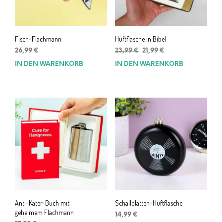
Fisch-Flachmann
Hüftflasche in Bibel
Ursprünglicher
Aktueller
26,99
€
23,99
€
21,99
€
Preis
Preis
IN DEN WARENKORB
IN DEN WARENKORB
war:
ist:
23,99 €
21,99 €.
Anti-Kater-Buch mit
Schallplatten-Hüftflasche
geheimem Flachmann
14,99
€