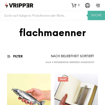
0
PRODUCTS
SUCHE
SEARCH
flachmaenner
FILTER
NACH
ALLE 4 ERGEBNISSE WERDEN ANGEZEIGT
BELIEBTH
SORTIER
SALE!