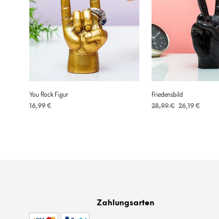
You Rock Figur
Friedensbild
Ursprünglich
Aktue
16,99
€
28,99
€
26,19
€
Preis
Preis
IN DEN WARENKORB
IN DEN WARENKORB
war:
ist:
28,99 €
26,19 
Zahlungsarten