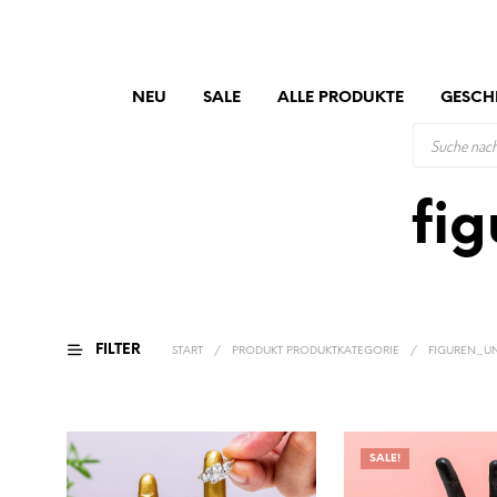
NEU
SALE
ALLE PRODUKTE
GESCH
PRODUCTS
SEARCH
fi
FILTER
START
/
PRODUKT PRODUKTKATEGORIE
/
FIGUREN_UN
SALE!