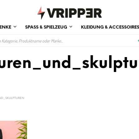
ENKE
SPASS & SPIELZEUG
KLEIDUNG & ACCESSOIRE
guren_und_skulptu
D_SKULPTUREN