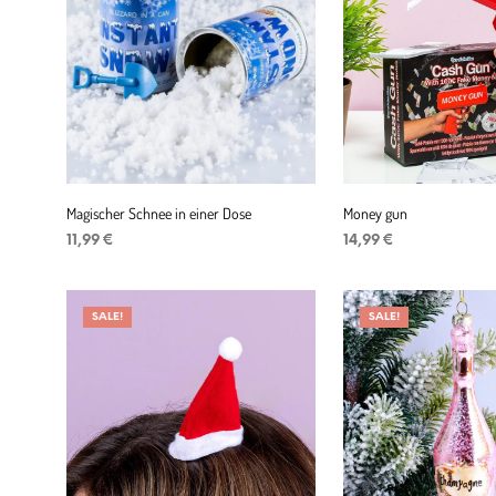
Magischer Schnee in einer Dose
Money gun
11,99
€
14,99
€
Niet op voorraad
IN DEN WARENKORB
SALE!
SALE!