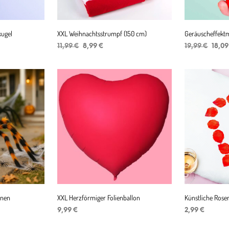
ugel
XXL Weihnachtsstrumpf (150 cm)
Geräuscheffekt
r
er
Ursprünglicher
Aktueller
Urspr
11,99
€
8,99
€
19,99
€
18,0
Preis
Preis
Preis
IN DEN WARENKORB
IN DEN WAR
war:
ist:
war:
11,99 €
8,99 €.
19,99
nnen
XXL Herzförmiger Folienballon
Künstliche Rose
er
ller
9,99
€
2,99
€
IN DEN WARENKORB
IN DEN WAR