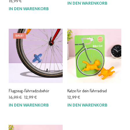
15,99
€
IN DEN WARENKORB
IN DEN WARENKORB
SALE!
Flugzeug-Fahrradzubehör
Katze für dein Fahrradrad
Ursprünglicher
Aktueller
16,99
€
12,99
€
12,99
€
Preis
Preis
IN DEN WARENKORB
IN DEN WARENKORB
war:
ist:
16,99 €
12,99 €.