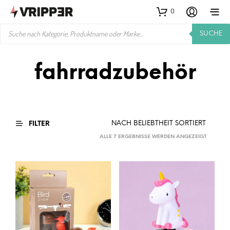
0
PRODUCTS
SUCHE
SEARCH
fahrradzubehör
FILTER
NACH
ALLE 7 ERGEBNISSE WERDEN ANGEZEIGT
BELIEBTH
SORTIER