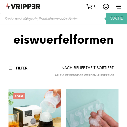
0
PRODUCTS
SUCHE
SEARCH
eiswuerfelformen
FILTER
NACH
ALLE 6 ERGEBNISSE WERDEN ANGEZEIGT
BELIEBTH
SORTIER
SALE!