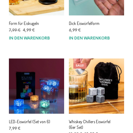
Form für Eiskugeln
Dick Eiswürfelform
Ursprünglicher
Aktueller
7,99
€
4,99
€
6,99
€
Preis
Preis
IN DEN WARENKORB
IN DEN WARENKORB
war:
ist:
7,99 €
4,99 €.
SALE!
LED-Eiswürfel (Set von 6)
Whiskey Chillers Eiswürfel
(6er Set)
7,99
€