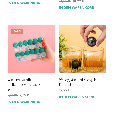
Ursprünglicher
Aktueller
13,99
€
10,99
€
IN DEN WARENKORB
Preis
Preis
IN DEN WARENKORB
war:
ist:
13,99 €
10,99 €.
SALE!
Wiederverwendbare
Whiskygläser und Eiskugeln
Golfball-Eiswürfel (Set von
(4er-Set)
24)
19,99
€
Ursprünglicher
Aktueller
7,99
€
7,29
€
IN DEN WARENKORB
Preis
Preis
IN DEN WARENKORB
war:
ist:
7,99 €
7,29 €.