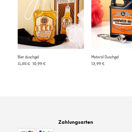
Bier duschgel
Motoröl Duschgel
Ursprünglicher
Aktueller
11,99
€
10,99
€
13,99
€
Preis
Preis
IN DEN WARENKORB
IN DEN WARENKORB
war:
ist:
11,99 €
10,99 €.
Zahlungsarten