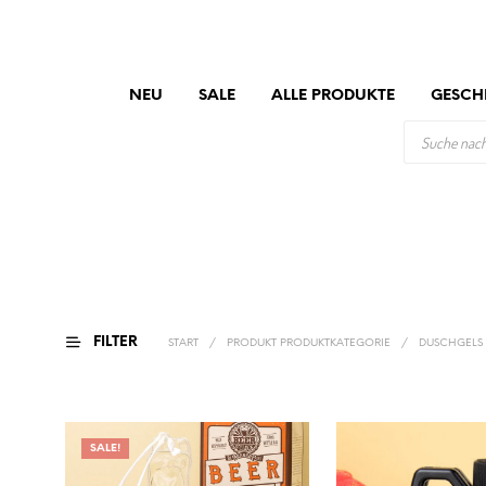
NEU
SALE
ALLE PRODUKTE
GESCH
PRODUCTS
SEARCH
FILTER
START
/
PRODUKT PRODUKTKATEGORIE
/
DUSCHGELS
SALE!