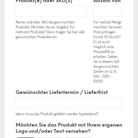
Produkt(e) oder SKU(s)
*
Anzahl von
Name und/oder SKU des gewünschten
Für welche Menge
Produkts. Möchten Sie ein Angebot für
möchten Sie einen
mehrere Produkte? Dann tragen Sie hier alle
Preis anfragen
gewünschten Produkte ein.
(mind. 10 Stück)?
Es ist auch
möglich, eine
Preisstaffel zu
erhalten. Geben
Sie in diesem Fall
die gewünschten
Zahlen an (z. B.
100 - 500 -
1000).
Gewünschter Liefertermin / Lieferfrist
Wann muss das Produkt geliefert werden (spätestens)?
Möchten Sie das Produkt mit Ihrem eigenen
Logo und/oder Text versehen?