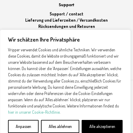
Support
Support / contact
Lieferung und Lieferzeiten / Versandkosten
Rücksendungen und Retouren
Wir schätzen Ihre Privatsphäre
Über Vripper
Vripper verwendet Cookies und ähnliche Techniken. Wir verwenden
Unser Team
diese Cookies, damit die Website ordnungsgemäß funktioniert und wir
B2B Anfragen
unsere Website basierend auf dem Besucherverhalten verbessern
können. Du kannst über die 'Anpassen' Einstellungen auswählen, welche
Cookies du zulassen möchtest. Indem du auf 'Alle akzeptieren' klickst,
stimmst du der Verwendung aller Cookies zu, einschließlich Cookies für
personalisierte Werbung. Du kannst deine Einwilligung jederzeit
AGB
widerrufen oder deine Präferenzen über die Cookie-Einstellungen
anpassen. Wenn du auf 'Alles ablehnen' klickst, platzieren wir nur
Sicherheit und Datenschutz
funktionale und analytische Cookies. Weitere Informationen findest du
Impressum
hier in unserer Cookie-Richtlinie
.
Anpassen
Alles ablehnen
Alle akzeptieren