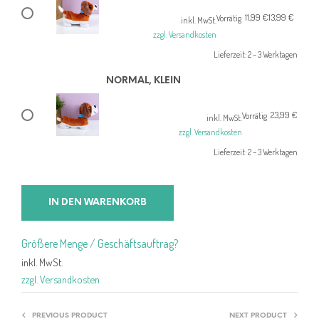
11,99
€
13,99
€
Ursprünglicher
Aktueller
Vorrätig
inkl. MwSt.
Preis
Preis
zzgl. Versandkosten
war:
ist:
Lieferzeit:
2 – 3 Werktagen
13,99 €
11,99 €.
NORMAL, KLEIN
23,99
€
Vorrätig
inkl. MwSt.
zzgl. Versandkosten
Lieferzeit:
2 – 3 Werktagen
IN DEN WARENKORB
Größere Menge / Geschäftsauftrag?
inkl. MwSt.
zzgl. Versandkosten
PREVIOUS PRODUCT
NEXT PRODUCT